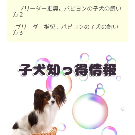
パピヨンの交配について
パピヨンは飼いやすい小型犬
ブリーダー推奨。パピヨンの子犬の飼い
パピヨンの出産
方２
パピヨンと出会うのはブリーダー？
パピヨンの子犬の生後４５日までに
子犬との主従関係
ブリーダーの子犬を見る際の注意点
ブリーダー推奨。パピヨンの子犬の飼い
パピヨンの子犬のお渡しまで
方３
パピヨンのトイレ
ブリーダーから子犬が来る前の準備
出産前に動物病院と連携
パピヨンの危険な食べ物
パピヨンの子犬の夜鳴き
パピヨンがブリーダーから来た初日
出産後の親犬のケア
パピヨンの音慣れ
子犬の食糞対策
パピヨンのトリミング
ブリーダー推奨の留守番
パピヨンのワクチン接種
パピヨンのトリミング２
パピヨンの散歩練習
パピヨンの洋服
ブリーダーからパピヨンを迎える準備