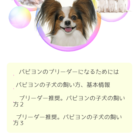
パピヨンのブリーダーになるためには
パピヨンのブリーダーになるため
パピヨンの子犬の飼い方、基本情報
パピヨンの交配について
パピヨンは飼いやすい小型犬
ブリーダー推奨。パピヨンの子犬の飼い
パピヨンの出産
方２
パピヨンと出会うのはブリーダー？
パピヨンの子犬の生後４５日までに
子犬との主従関係
ブリーダーの子犬を見る際の注意点
ブリーダー推奨。パピヨンの子犬の飼い
パピヨンの子犬のお渡しまで
方３
パピヨンのトイレ
ブリーダーから子犬が来る前の準備
出産前に動物病院と連携
パピヨンの危険な食べ物
パピヨンの子犬の夜鳴き
パピヨンがブリーダーから来た初日