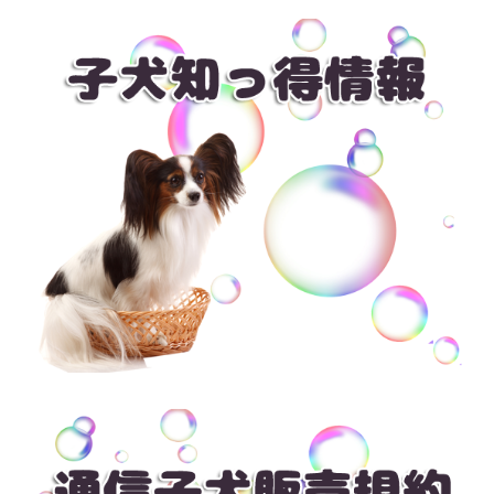
出産後の親犬のケア
パピヨンの音慣れ
子犬の食糞対策
パピヨンのトリミング
ブリーダー推奨の留守番
パピヨンのワクチン接種
パピヨンのトリミング２
パピヨンの散歩練習
パピヨンの洋服
ブリーダーからパピヨンを迎える準備