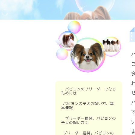
パピヨンのブリーダーになる
ためには
パピヨンのブリーダーになるため
パピヨンの子犬の飼い方、基
本情報
パピヨンの交配について
パピヨンの出産
パピヨンは飼いやすい小型犬
ブリーダー推奨。パピヨンの
子犬の飼い方２
パピヨンの子犬の生後４５日まで
パピヨンと出会うのはブリーダ
に
ー？
子犬との主従関係
ブリーダー推奨。パピヨンの
パピヨンの子犬のお渡しまで
ブリーダーの子犬を見る際の注意