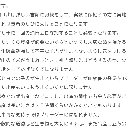
ます。
届け出は詳しい書類に記載をして、実際に保健所の方に実地
これは更新のたびに受けることになります
また年に一回の講習会に参加することも必要となります。
またいくら資格が必要ないからといっても大切な命を預かる
一生懸命勉強して不幸な子犬が生まれないように気をつける
沢山の子犬がうまれたときに引き取り先はどうするのか、欠
世話をしてあげなくてはなりません。
パピヨンの子犬が生まれたらブリーダーが血統書の登録をJ
また出産もいつもうまくいくとは限りません。
昼夜とわず出産になりますし、出産の間中立ち会う必要がご
出産は長いときは２５時間くらいかかるとこともあります。
生半可な気持ちではブリーダーにはなれません。
一般的な道徳心と生き物を大切にする心、また出産に立ち会