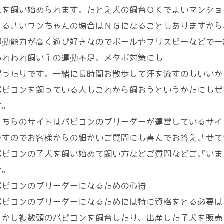
犬を飼い始められます。たとえ犬の飼育ＯＫでよいマンショ
うるさいワンちゃんの場合はＮＧになることもありますから
運動能力が高く遊び好きなのでボールやフリスビーなどで一
われわれ飼い主の運動不足、メタボ対策にも
ぴったりです。一緒に長時間お散歩して汗を流すのもいいか
パピヨンを飼っている人もこれから飼おうというかたにもぜ
す。
こちらのサイトはパピヨンのブリーダーが運営しているサイ
ですのでお客様からの細かいご質問にも喜んでお答えさせて
パピヨンの子犬を飼い始めて飼い方などご質問などございま
せ。
パピヨンのブリーダーになるための心得
パピヨンのブリーダーになるためには特に資格をとる必要は
しかし複数頭のパピヨンを飼育したり、出産した子犬を販売