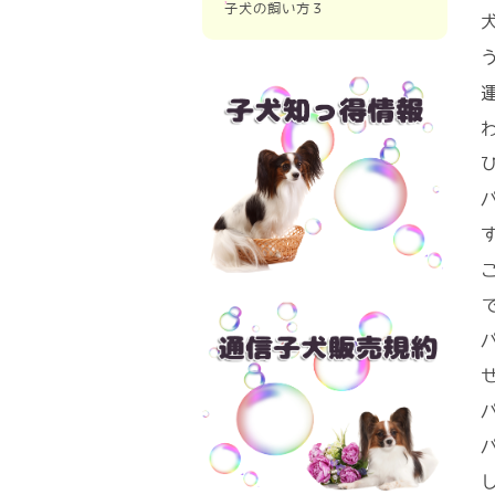
点
子犬の飼い方３
パピヨンのトイレ
出産前に動物病院と連携
ブリーダーから子犬が来る前の準
パピヨンの子犬の夜鳴き
パピヨンの危険な食べ物
備
出産後の親犬のケア
子犬の食糞対策
パピヨンの音慣れ
パピヨンがブリーダーから来た初
日
パピヨンのワクチン接種
ブリーダー推奨の留守番
パピヨンのトリミング
パピヨンの散歩練習
パピヨンのトリミング２
ブリーダーからパピヨンを迎える
パピヨンの洋服
準備