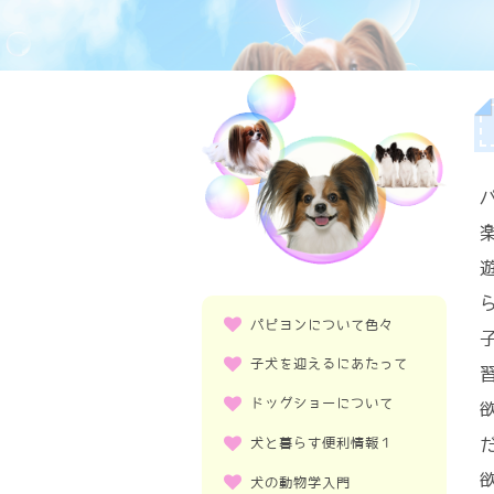
パピヨンについて色々
飼いやすいのか？
子犬を迎えるにあたって
いつごろからいたのか？
子犬を飼う準備
ドッグショーについて
多頭飼いできるのか、小さい子供
との相性は？
子犬を初めて連れてきた際の注意
ドッグショーとは
犬と暮らす便利情報１
ブリーダーから譲りうけるメリッ
基本のお手入れ
ト、デメリットは？
ドッグショーの目的、使命
まずは基本のしつけから
去勢、避妊について
犬の動物学入門
どのくらいの寿命か
ドッグショーの歴史