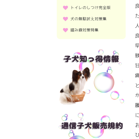
おすわりのトレーニング
子犬の下痢
種類
犬種ごとのグループわけ
世界2大ドッグショー１
トイレのしつけ完全版
ふせのトレーニング
トイレトレーニングの基本
気質、特徴
おすわりのトレーニング
トイレの設置の前に
お手のトレーニング
子犬と遊ぼう！
犬の無駄吠え対策集
ふせのトレーニング
失敗をしからないで
おいでのトレーニング
甘噛みについて
来客時に吠える
お手のトレーニング
噛み癖対策特集
うまくできたらほめて
もってのトレーニング
抜け毛対策
掃除機の音に吠える
おいでのトレーニング
子犬のうちから噛み癖対策
トイレを忘れてしまった場合
ついてのトレーニング
人の外出時に吠える
もってのトレーニング
トイレシーツを噛むケース
サークルで失敗する場合
ハウスのトレーニング
ご飯の準備に吠える
ついてのトレーニング
子犬の甘噛み対策
トイレのパターン
お部屋のペットのにおいの対策
大きな音に吠える
ハウスのトレーニング
掃除機を噛むケース
トイレをはみ出してしまう
犬のトレーニングの回数と時間
ほめるを上手に活用
お部屋のペットのにおいの対策
家具などを噛むケース
同じ場所で失敗する場合
乗り物に吠える
犬のトレーニングの回数と時間
お手入れを嫌がるケース
トイレを外でしかしない場合
散歩中に吠える
おやつをあげる際のケース
バッチフラワーレメディとは？
食器を触れると噛むケース
来客に威嚇をするケース