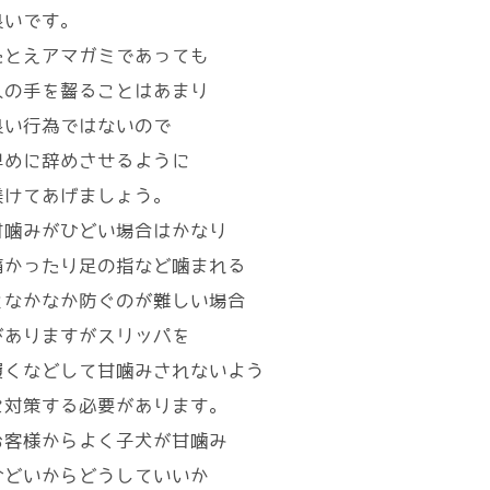
良いです。
たとえアマガミであっても
人の手を齧ることはあまり
良い行為ではないので
早めに辞めさせるように
躾けてあげましょう。
甘噛みがひどい場合はかなり
痛かったり足の指など噛まれる
となかなか防ぐのが難しい場合
がありますがスリッパを
履くなどして甘噛みされないよう
に対策する必要があります。
お客様からよく子犬が甘噛み
ひどいからどうしていいか